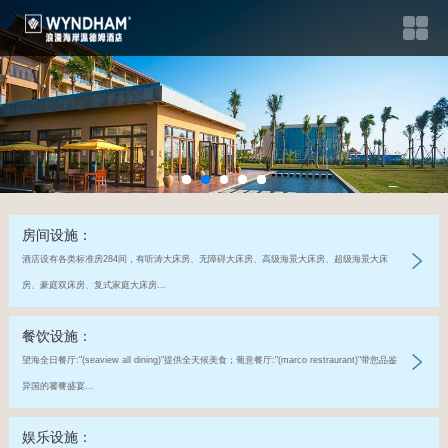
房间设施：
酒店设有各类标准房284间，有听涛大床房、无障碍大床房、高级海景大床房、超级海景大床
房、豪庭双床房、复式家庭大床房...
餐饮设施：
望海全日餐厅:"(seaview all dining)"提供全天候美食；葡意餐厅:"(marco restraurant)"带您品鉴
异国的饕餮盛宴...
娱乐设施：