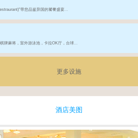
restraurant)"带您品鉴异国的饕餮盛宴...
牌麻将，室外游泳池，卡拉OK厅，台球...
更多设施
酒店美图