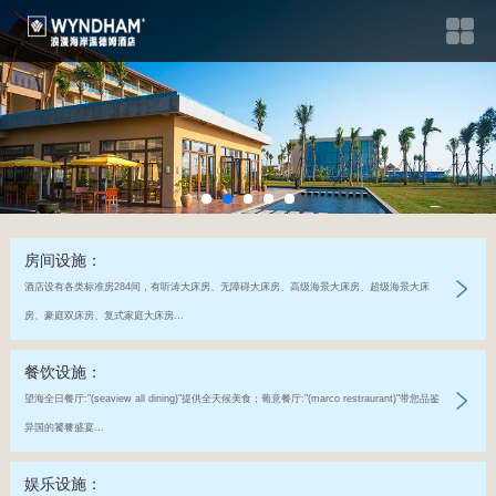
房间设施：
酒店设有各类标准房284间，有听涛大床房、无障碍大床房、高级海景大床房、超级海景大床
房、豪庭双床房、复式家庭大床房...
餐饮设施：
望海全日餐厅:"(seaview all dining)"提供全天候美食；葡意餐厅:"(marco restraurant)"带您品鉴
异国的饕餮盛宴...
娱乐设施：