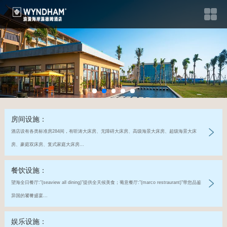
房间设施：
酒店设有各类标准房284间，有听涛大床房、无障碍大床房、高级海景大床房、超级海景大床
房、豪庭双床房、复式家庭大床房...
餐饮设施：
望海全日餐厅:"(seaview all dining)"提供全天候美食；葡意餐厅:"(marco restraurant)"带您品鉴
异国的饕餮盛宴...
娱乐设施：