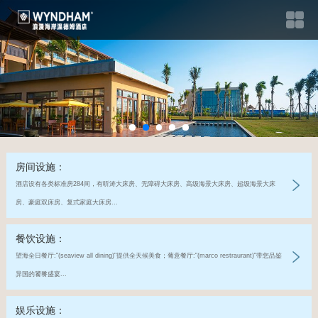
房间设施：
酒店设有各类标准房284间，有听涛大床房、无障碍大床房、高级海景大床房、超级海景大床
房、豪庭双床房、复式家庭大床房...
餐饮设施：
望海全日餐厅:"(seaview all dining)"提供全天候美食；葡意餐厅:"(marco restraurant)"带您品鉴
异国的饕餮盛宴...
娱乐设施：