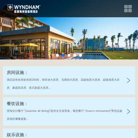
房间设施：
酒店设有各类标准房284间，有听涛大床房、无障碍大床房、高级海景大床房、超级海景大床
房、豪庭双床房、复式家庭大床房...
餐饮设施：
望海全日餐厅:"(seaview all dining)"提供全天候美食；葡意餐厅:"(marco restraurant)"带您品鉴
异国的饕餮盛宴...
娱乐设施：