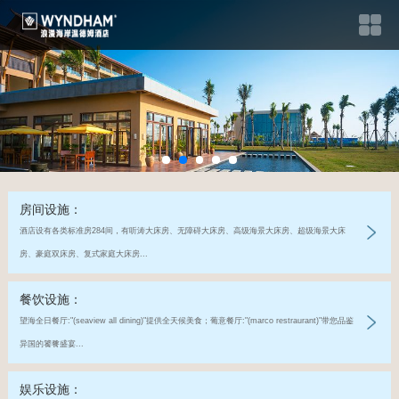
房间设施：
酒店设有各类标准房284间，有听涛大床房、无障碍大床房、高级海景大床房、超级海景大床
房、豪庭双床房、复式家庭大床房...
餐饮设施：
望海全日餐厅:"(seaview all dining)"提供全天候美食；葡意餐厅:"(marco restraurant)"带您品鉴
异国的饕餮盛宴...
娱乐设施：